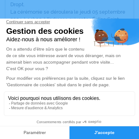
Dropt.
La cérémonie se déroulera le jeudi 05 septembre
2024 à 14h00 à l'adresse suivante : Église Saint
Pierre Ès Liens - le bourg - 47120 Saint-Pierre-sur-
Dropt.
A l'issue de la cérémonie et en hommage à
Claudette Cazabonne, un moment d'union est
proposé pour partager le verre de l'amitié dans la
salle communale de Saint-Pierre-sur-Dropt.
Cet espace privé est destiné à recueillir vos
condoléances ou le souvenir d’un moment passé.
Un service de plantation d’arbre hommage est
disponible ici
.
8
Je rends hommage
Faire-part
Hommages