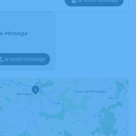
Je rends hommage
-de-Monségur
Je rends hommage
1