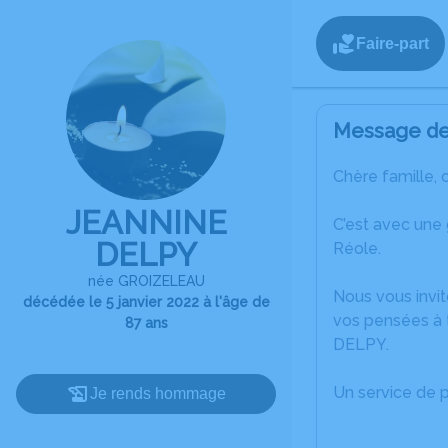
Faire-part
Message de 
Chère famille, 
JEANNINE
C’est avec une
DELPY
Réole.
née GROIZELEAU
Nous vous invit
décédée le 5 janvier 2022 à l'âge de
vos pensées à 
87 ans
DELPY.
Un service de 
Je rends hommage