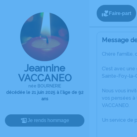
Faire-part
Message de 
Chère famille, 
Jeannine
C’est avec une
VACCANEO
Sainte-Foy-la-
née BOURNERIE
Nous vous invit
décédée le 21 juin 2025 à l'âge de 92
vos pensées à 
ans
VACCANEO.
Un service de 
Je rends hommage