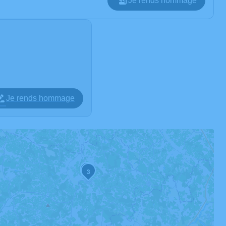
Je rends hommage
Je rends hommage
2
3