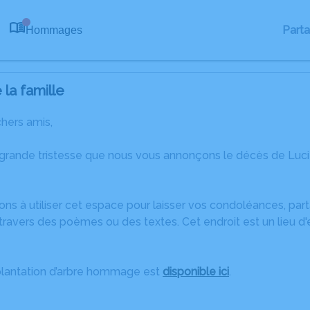
Part
Hommages
0
la famille
chers amis,
 grande tristesse que nous vous annonçons le décès de Lu
ons à utiliser cet espace pour laisser vos condoléances, pa
travers des poèmes ou des textes. Cet endroit est un lieu d
plantation d’arbre hommage est
disponible ici
.