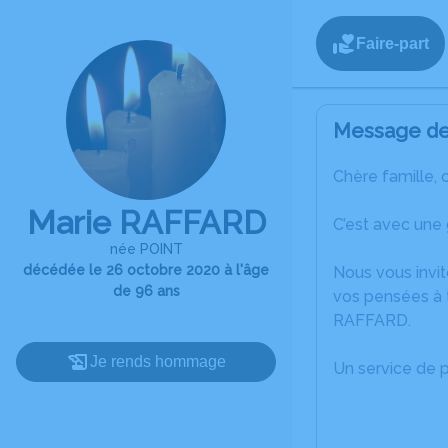
Faire-part
Message de 
Chère famille, 
Marie RAFFARD
C’est avec une
née POINT
décédée le 26 octobre 2020 à l'âge
Nous vous invit
de 96 ans
vos pensées à t
RAFFARD.
Je rends hommage
Un service de 