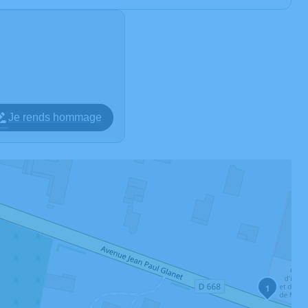
Je rends hommage
1