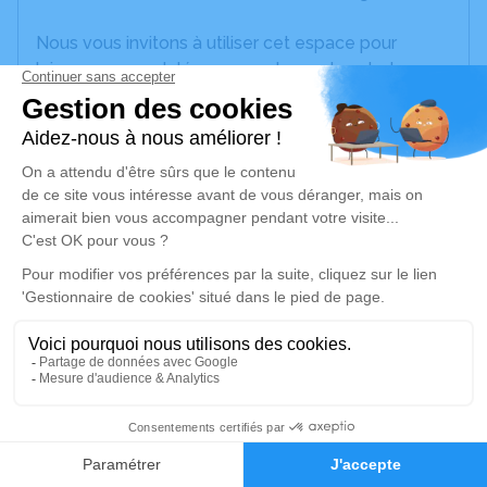
Nous vous invitons à utiliser cet espace pour
laisser vos condoléances, partager des photos
souvenirs, une anecdote ou exprimer vos pensées
à travers des poèmes ou des textes. Cet endroit
est un lieu d'expression dédié à honorer la
mémoire de Michael TRAYNOR.
Un service de plantation d’arbre hommage est
disponible ici
.
Je rends hommage
Cérémonie civile
lundi 18 mars 2024 à 11h30
1
Crématorium de Tonneins
8 Rue Louis Josse
Faire-part
Hommages
47400 Tonneins