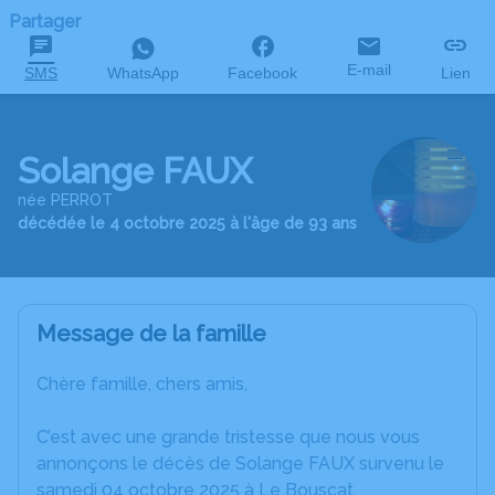
Partager
E-mail
SMS
WhatsApp
Facebook
Lien
Solange FAUX
née PERROT
décédée le 4 octobre 2025 à l'âge de 93 ans
Message de la famille
Chère famille, chers amis,
C’est avec une grande tristesse que nous vous
annonçons le décès de Solange FAUX survenu le
samedi 04 octobre 2025 à Le Bouscat.