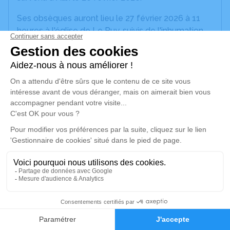
Ses obsèques auront lieu le 27 février 2026 à 11
heures à l'église de Le Puy, suivis de l'inhumation
au cimetière de Le Puy
Un service de plantation d’arbre hommage est
disponible ici
.
Je rends hommage
Cérémonie religieuse
vendredi 27 février 2026 à 11h00
Eglise de Le Puy
33580 Le Puy
4
Je rends hommage
Faire-part
Hommages