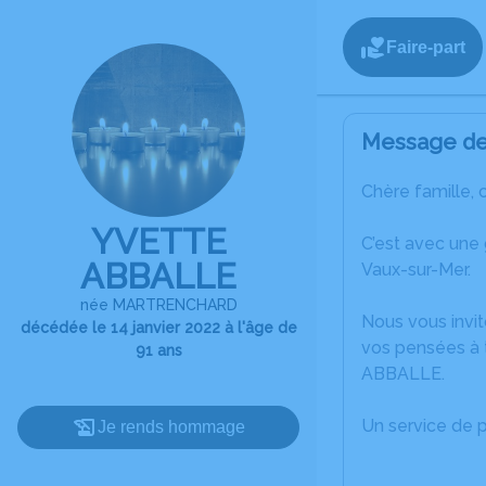
Faire-part
Message de 
Chère famille, 
YVETTE
C’est avec une
ABBALLE
Vaux-sur-Mer.
née MARTRENCHARD
Nous vous invit
décédée le 14 janvier 2022 à l'âge de
vos pensées à t
91 ans
ABBALLE.
Un service de 
Je rends hommage