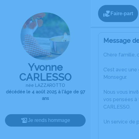
Faire-part
Message de 
Chère famille, 
Yvonne
C’est avec une
CARLESSO
Monsegur.
née LAZZAROTTO
Nous vous invit
décédée le 4 août 2025 à l'âge de 97
ans
vos pensées à 
CARLESSO.
Je rends hommage
Un service de 