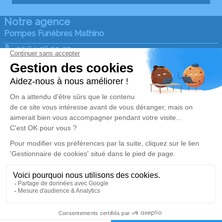
Notre agence
Pompes Funèbres Mathino
05 64 28 79 27
ets.mathino@gmail.com
2 Chemin de la Viguerie - 33580 - Monségur
4.9/5 - 138 avis
Nos Services
Liens utiles
Organiser des obsèques
Avis de décès
Services aux familles
Demande de rendez-vous
en agence
Nos réseaux sociaux
Mentions légales
Politique de traitement des données personnelles
Politique d’utilisation des cookies
Gestionnaire de cookies
Zone d'intervention