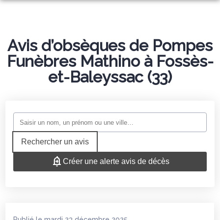
NOS SERVICES
NOTRE AGENCE
Avis d’obsèques de Pompes
ORGANISER DES OBSÈQUES
NOTRE CHAMBRE FUNERAIRE
Funèbres Mathino à Fossès-
PRÉVOIR SES OBSÈQUES
ESPACES HOMMAGES
et-Baleyssac (33)
BOUTIQUE
MONUMENTS FUNÉRAIRES
SERVICES AUX FAMILLES
Rechercher un avis
Créer une alerte avis de décès
Publié le mardi 23 décembre 2025