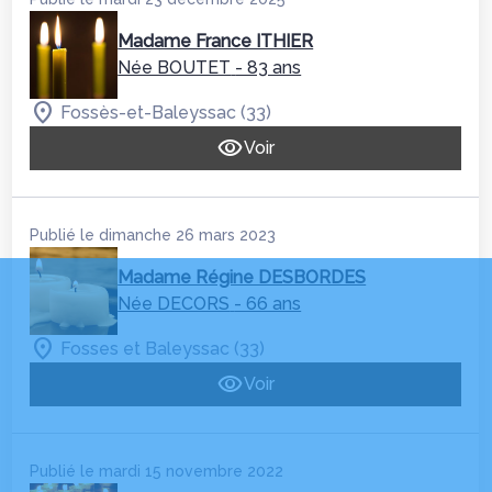
Madame France ITHIER
Née BOUTET
- 83 ans
Fossès-et-Baleyssac (33)
Voir
Publié le dimanche 26 mars 2023
Madame Régine DESBORDES
Née DECORS
- 66 ans
Fosses et Baleyssac (33)
Voir
Publié le mardi 15 novembre 2022