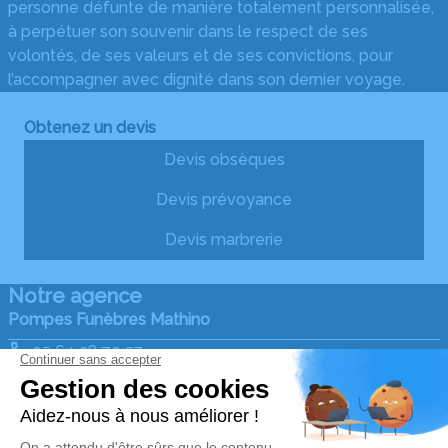
personne défunte de manière totalement personnalisée,
à perpétuer son souvenir dans le respect de ses
volontés, de ses valeurs et de ses convictions, pour
l’accompagner avec dignité dans son dernier voyage.
Obtenez un devis
Devis obsèques
Devis prévoyance
Devis marbrerie
Notre agence
Pompes Funèbres Mathino
05 64 28 79 27
ets.mathino@gmail.com
2 Chemin de la Viguerie - 33580 - Monségur
4.9/5 - 138 avis
Nos Services
Liens utiles