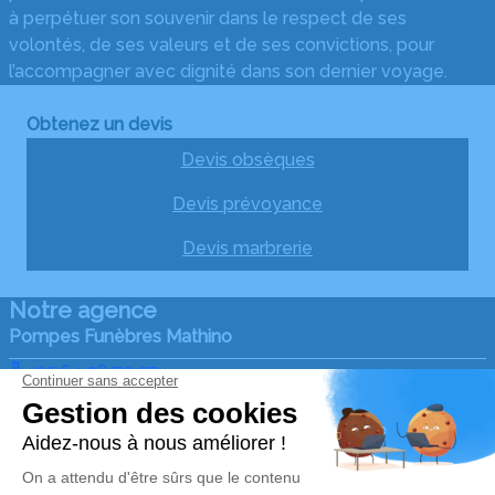
à perpétuer son souvenir dans le respect de ses
volontés, de ses valeurs et de ses convictions, pour
l’accompagner avec dignité dans son dernier voyage.
Obtenez un devis
Devis obsèques
Devis prévoyance
Devis marbrerie
Notre agence
Pompes Funèbres Mathino
05 64 28 79 27
ets.mathino@gmail.com
2 Chemin de la Viguerie – 33580 – Monségur
4.9/5 – 138 avis
Nos Services
Liens utiles