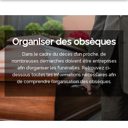
Aller
au
NOS SERVICES
contenu
NOTRE AGENCE
ORGANISER DES OBSÈQUES
NOTRE CHAMBRE FUNERAIRE
PRÉVOIR SES OBSÈQUES
Organiser des obsèques
ESPACES HOMMAGES
BOUTIQUE
MONUMENTS FUNÉRAIRES
Dans le cadre du décès d’un proche, de
nombreuses démarches doivent être entreprises
SERVICES AUX FAMILLES
afin d’organiser les funérailles. Retrouvez ci-
dessous toutes les informations nécessaires afin
de comprendre l’organisation des obsèques.